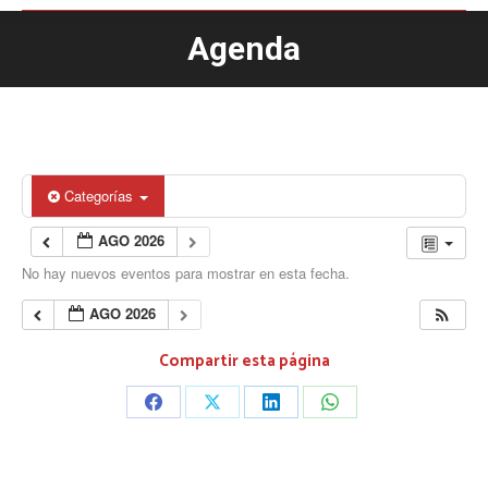
Agenda
Estás aquí:
Categorías
AGO 2026
No hay nuevos eventos para mostrar en esta fecha.
AGO 2026
Compartir esta página
Share
Share
Share
Share
on
on
on
on
Facebook
X
LinkedIn
WhatsApp