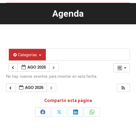
Agenda
Estás aquí:
Categorías
AGO 2026
No hay nuevos eventos para mostrar en esta fecha.
AGO 2026
Compartir esta página
Share
Share
Share
Share
on
on
on
on
Facebook
X
LinkedIn
WhatsApp