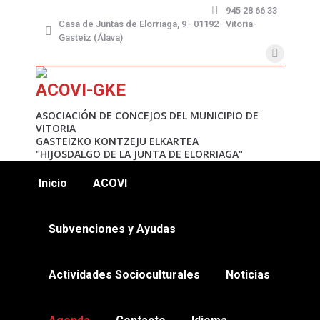
945 28 66 33
Casa de Juntas de Elorriaga, 9 · 01192 · Vitoria-
Gasteiz (Álava)
X
page
ACOVI-GKE
opens
in
ASOCIACIÓN DE CONCEJOS DEL MUNICIPIO DE
VITORIA
new
GASTEIZKO KONTZEJU ELKARTEA
window
"HIJOSDALGO DE LA JUNTA DE ELORRIAGA"
Inicio
ACOVI
Subvenciones y Ayudas
Actividades Socioculturales
Noticias