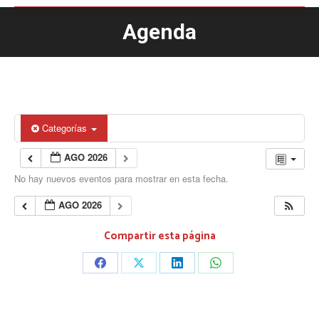
Agenda
Estás aquí:
Categorías
AGO 2026
No hay nuevos eventos para mostrar en esta fecha.
AGO 2026
Compartir esta página
Share
Share
Share
Share
on
on
on
on
Facebook
X
LinkedIn
WhatsApp