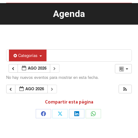
Agenda
Estás aquí:
Categorías
AGO 2026
No hay nuevos eventos para mostrar en esta fecha.
AGO 2026
Compartir esta página
Share
Share
Share
Share
on
on
on
on
Facebook
X
LinkedIn
WhatsApp