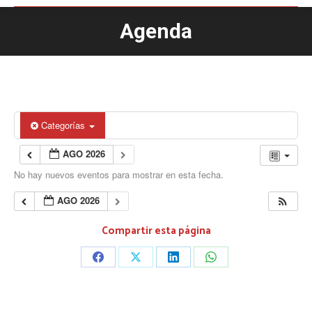
Agenda
Estás aquí:
Categorías
AGO 2026
No hay nuevos eventos para mostrar en esta fecha.
AGO 2026
Compartir esta página
Share
Share
Share
Share
on
on
on
on
Facebook
X
LinkedIn
WhatsApp