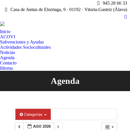
945 28 66 33
Casa de Juntas de Elorriaga, 9 · 01192 · Vitoria-Gasteiz (Álava)
X
pa
Inicio
op
ACOVI
in
Subvenciones y Ayudas
n
Actividades Socioculturales
w
Noticias
Agenda
Contacto
Idioma
Agenda
Estás aquí:
Categorías
AGO 2026