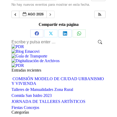
No hay nuevos eventos para mostrar en esta fecha.
AGO 2026
Compartir esta página
Share
Share
Share
Share
Buscar:
on
on
on
on
Facebook
X
LinkedIn
WhatsApp
Entradas recientes
COMISIÓN MODELO DE CIUDAD URBANISMO
Y VIVIENDA
Talleres de Manualidades Zona Rural
Comida San Isidro 2023
JORNADA DE TALLERES ARTÍSTICOS
Fiestas Concejos
Categorías