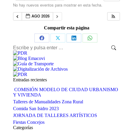
No hay nuevos eventos para mostrar en esta fecha.
AGO 2026
Compartir esta página
Share
Share
Share
Share
Buscar:
on
on
on
on
Facebook
X
LinkedIn
WhatsApp
Entradas recientes
COMISIÓN MODELO DE CIUDAD URBANISMO
Y VIVIENDA
Talleres de Manualidades Zona Rural
Comida San Isidro 2023
JORNADA DE TALLERES ARTÍSTICOS
Fiestas Concejos
Categorías