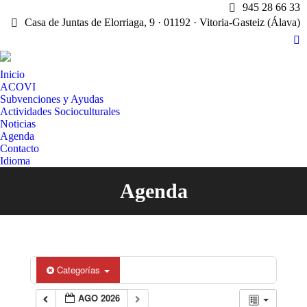
945 28 66 33
Casa de Juntas de Elorriaga, 9 · 01192 · Vitoria-Gasteiz (Álava)
X
pa
Inicio
op
ACOVI
in
Subvenciones y Ayudas
n
Actividades Socioculturales
w
Noticias
Agenda
Contacto
Idioma
Agenda
Estás aquí:
Categorías
AGO 2026