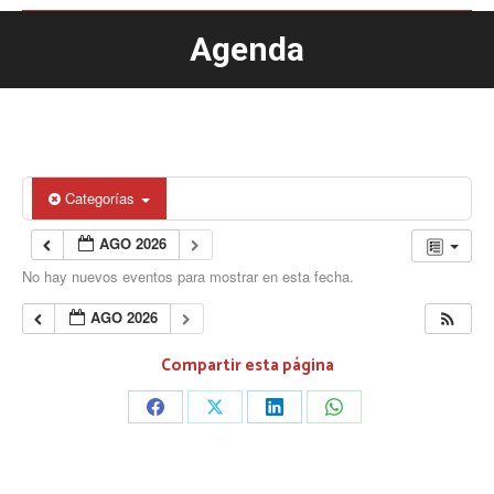
Agenda
Estás aquí:
Categorías
AGO 2026
No hay nuevos eventos para mostrar en esta fecha.
AGO 2026
Compartir esta página
Share
Share
Share
Share
on
on
on
on
Facebook
X
LinkedIn
WhatsApp