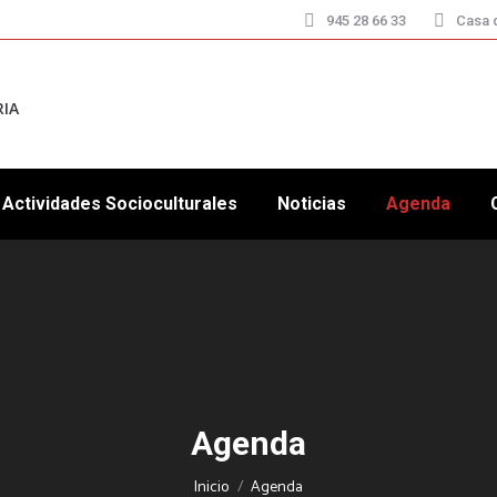
945 28 66 33
Casa d
RIA
Actividades Socioculturales
Noticias
Agenda
Agenda
Estás aquí:
Inicio
Agenda