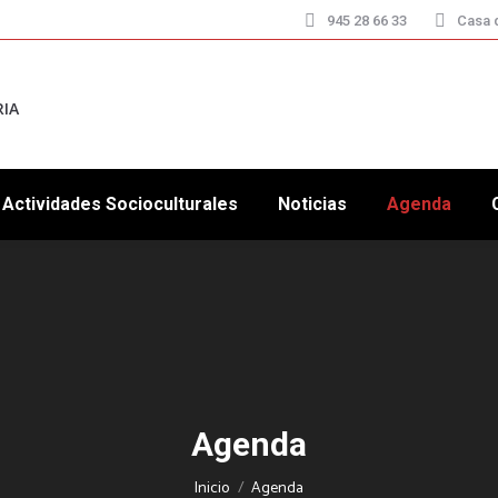
945 28 66 33
Casa d
RIA
Actividades Socioculturales
Noticias
Agenda
Agenda
Estás aquí:
Inicio
Agenda