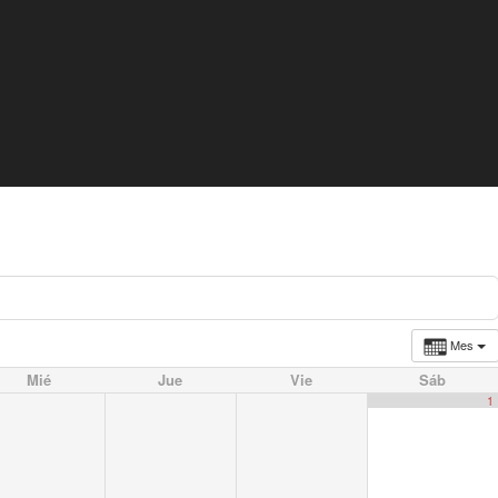
Mes
Mié
Jue
Vie
Sáb
1