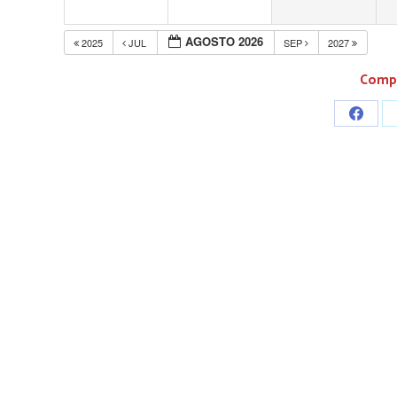
AGOSTO 2026
2025
JUL
SEP
2027
Compa
Share
on
Faceb