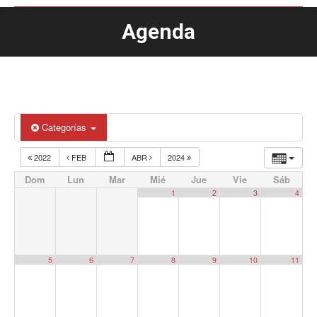
Agenda
Estás aquí:
Categorías
2022
FEB
ABR
2024
Dom
Lun
Mar
Mié
Jue
Vie
Sáb
1
2
3
4
5
6
7
8
9
10
11