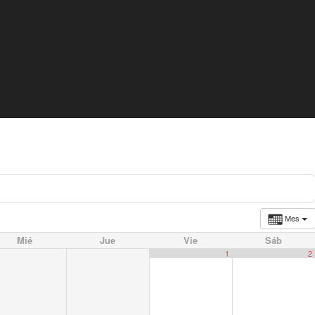
Mes
Mié
Jue
Vie
Sáb
1
2