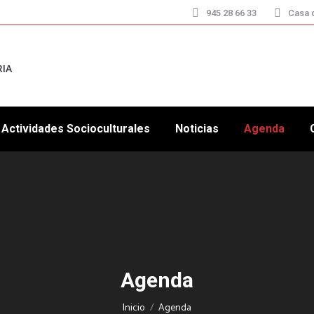
945 28 66 33
Casa d
RIA
Actividades Socioculturales
Noticias
Agenda
Agenda
Estás aquí:
Inicio
Agenda