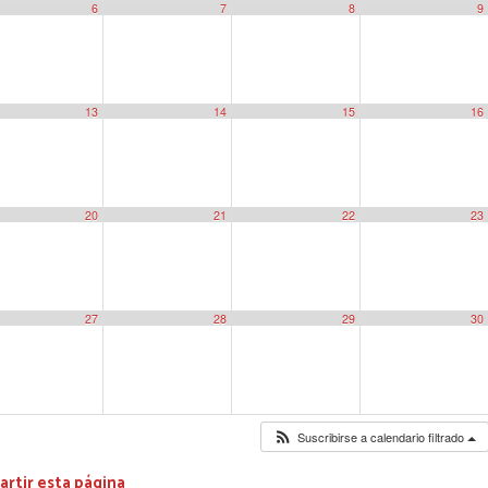
6
7
8
9
13
14
15
16
20
21
22
23
27
28
29
30
Suscribirse a calendario filtrado
rtir esta página