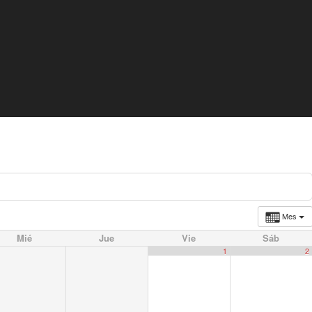
Mes
Mié
Jue
Vie
Sáb
1
2