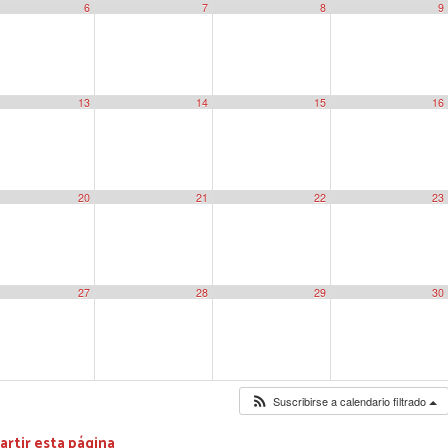
6
7
8
9
13
14
15
16
20
21
22
23
27
28
29
30
Suscribirse a calendario filtrado
rtir esta página