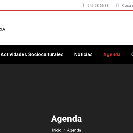
945 28 66 33
Casa d
RIA
Actividades Socioculturales
Noticias
Agenda
Agenda
Estás aquí:
Inicio
Agenda