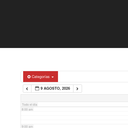
2:00 am
3:00 am
4:00 am
5:00 am
6:00 am
Categorías
9 AGOSTO, 2026
7:00 am
Todo el día
8:00 am
9:00 am