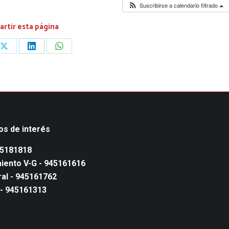
Suscribirse a calendario filtrado
rtir esta página
Share
Share
Share
on
on
on
ook
X
LinkedIn
WhatsApp
os de interés
45181818
iento V-G - 945161616
al - 945161762
 - 945161313