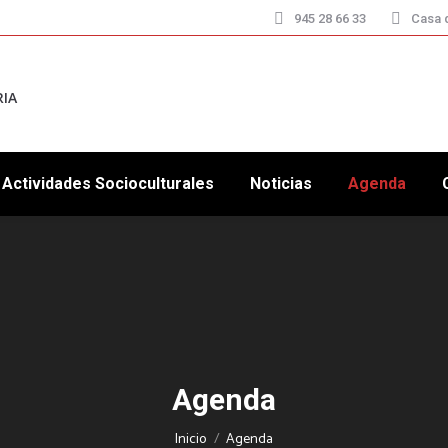
945 28 66 33
Casa d
RIA
Actividades Socioculturales
Noticias
Agenda
Agenda
Estás aquí:
Inicio
Agenda