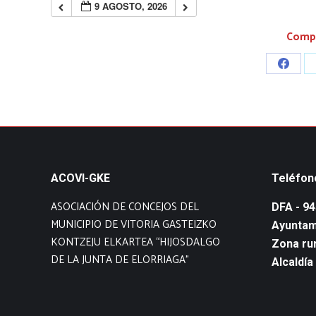
9 AGOSTO, 2026
Compa
Share
on
Faceb
ACOVI-GKE
Teléfon
ASOCIACIÓN DE CONCEJOS DEL
DFA - 9
MUNICIPIO DE VITORIA GASTEIZKO
Ayuntam
KONTZEJU ELKARTEA “HIJOSDALGO
Zona rur
DE LA JUNTA DE ELORRIAGA”
Alcaldía