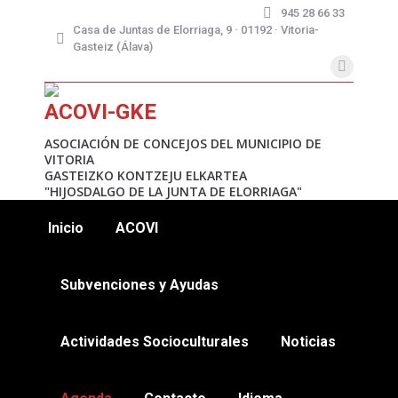
945 28 66 33
Casa de Juntas de Elorriaga, 9 · 01192 · Vitoria-
Gasteiz (Álava)
X
page
ACOVI-GKE
opens
in
ASOCIACIÓN DE CONCEJOS DEL MUNICIPIO DE
VITORIA
new
GASTEIZKO KONTZEJU ELKARTEA
window
"HIJOSDALGO DE LA JUNTA DE ELORRIAGA"
Inicio
ACOVI
Subvenciones y Ayudas
Actividades Socioculturales
Noticias