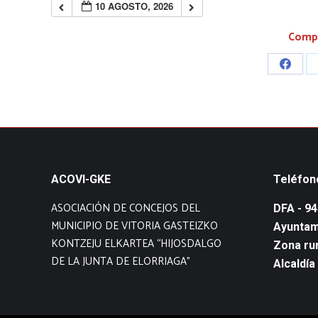
10 AGOSTO, 2026
Compa
Share
on
Faceb
ACOVI-GKE
Teléfon
ASOCIACIÓN DE CONCEJOS DEL
DFA - 9
MUNICIPIO DE VITORIA GASTEIZKO
Ayuntam
KONTZEJU ELKARTEA “HIJOSDALGO
Zona rur
DE LA JUNTA DE ELORRIAGA”
Alcaldía