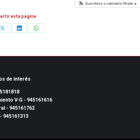
Suscribirse a calendario filtrado
rtir esta página
Share
Share
Share
on
on
on
ook
X
LinkedIn
WhatsApp
os de interés
45181818
iento V-G - 945161616
al - 945161762
 - 945161313