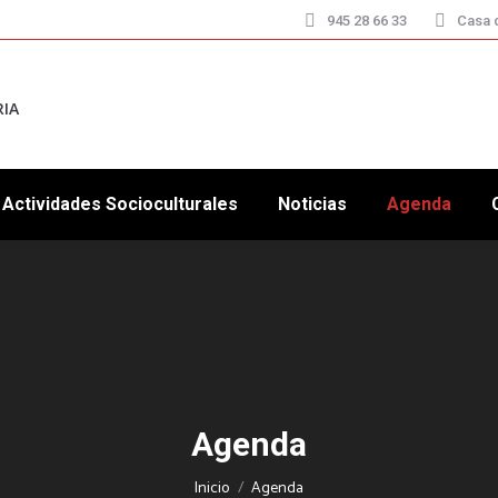
945 28 66 33
Casa d
RIA
Actividades Socioculturales
Noticias
Agenda
Agenda
Estás aquí:
Inicio
Agenda