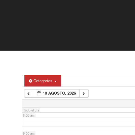
2:00 am
3:00 am
4:00 am
5:00 am
6:00 am
Categorías
10 AGOSTO, 2026
7:00 am
Todo el día
8:00 am
9:00 am