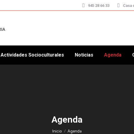
945 28 66 33
Casa d
RIA
Actividades Socioculturales
Noticias
Agenda
Agenda
Estás aquí:
Inicio
Agenda