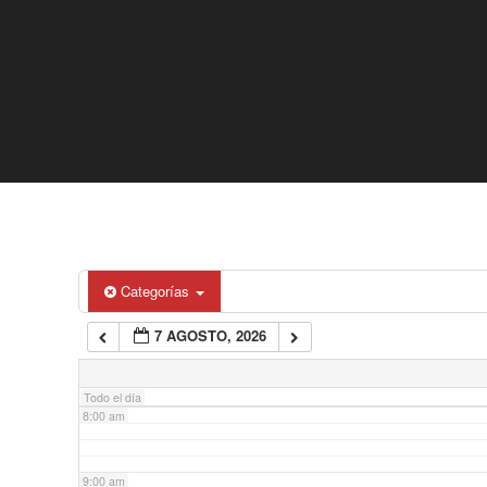
2:00 am
3:00 am
4:00 am
5:00 am
6:00 am
Categorías
7 AGOSTO, 2026
7:00 am
Todo el día
8:00 am
9:00 am