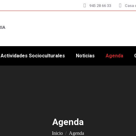
945 28 66 33
Casa d
RIA
Actividades Socioculturales
Noticias
Agenda
Agenda
Estás aquí:
Inicio
Agenda