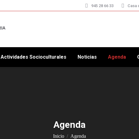
945 28 66 33
Casa d
RIA
Actividades Socioculturales
Noticias
Agenda
Agenda
Estás aquí:
Inicio
Agenda