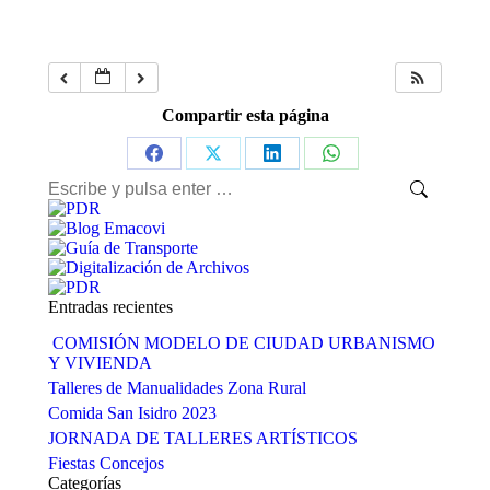
Compartir esta página
Share
Share
Share
Share
Buscar:
on
on
on
on
Facebook
X
LinkedIn
WhatsApp
Entradas recientes
COMISIÓN MODELO DE CIUDAD URBANISMO
Y VIVIENDA
Talleres de Manualidades Zona Rural
Comida San Isidro 2023
JORNADA DE TALLERES ARTÍSTICOS
Fiestas Concejos
Categorías