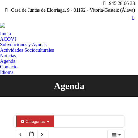
945 28 66 33
Casa de Juntas de Elorriaga, 9 · 01192 · Vitoria-Gasteiz (Álava)
X
pa
Inicio
op
ACOVI
in
Subvenciones y Ayudas
n
Actividades Socioculturales
w
Noticias
Agenda
Contacto
Idioma
Agenda
Estás aquí:
Categorías