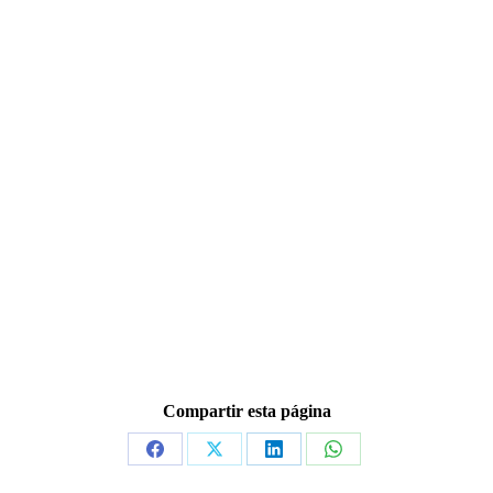
Compartir esta página
Share
Share
Share
Share