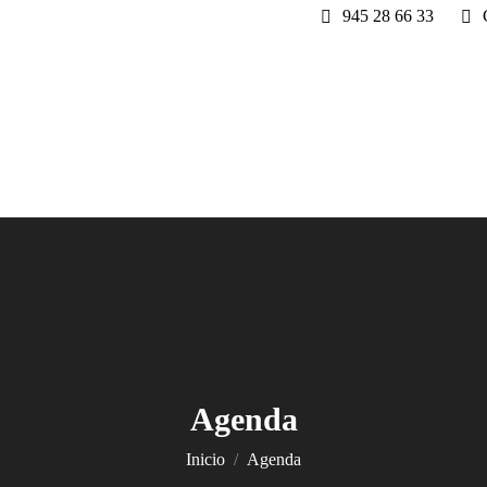
945 28 66 33
Agenda
Estás aquí:
Inicio
Agenda