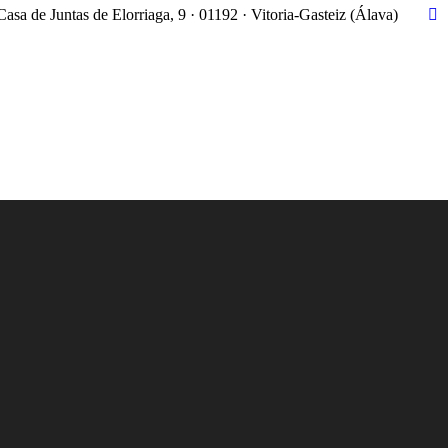
Casa de Juntas de Elorriaga, 9 · 01192 · Vitoria-Gasteiz (Álava)
X
pa
op
in
n
w