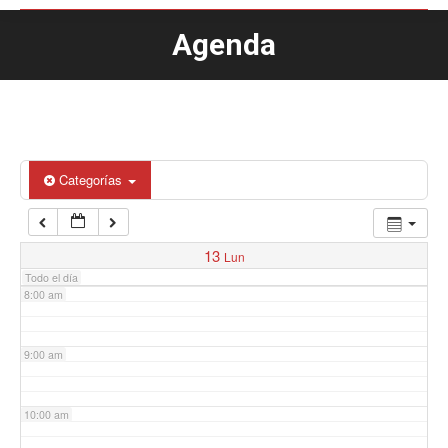
Agenda
Estás aquí:
4:00 am
5:00 am
6:00 am
Categorías
7:00 am
13
Lun
Todo el día
8:00 am
9:00 am
10:00 am