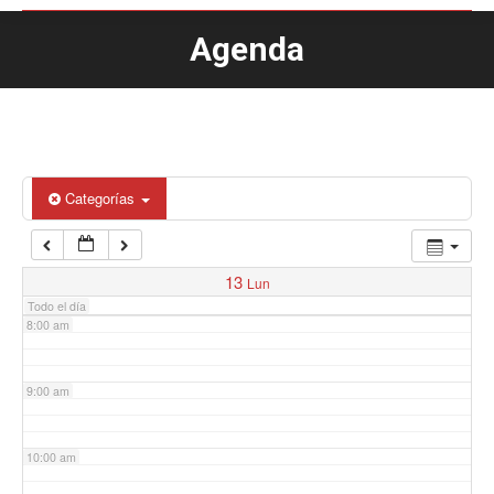
Agenda
Estás aquí:
4:00 am
5:00 am
6:00 am
Categorías
7:00 am
13
Lun
Todo el día
8:00 am
9:00 am
10:00 am