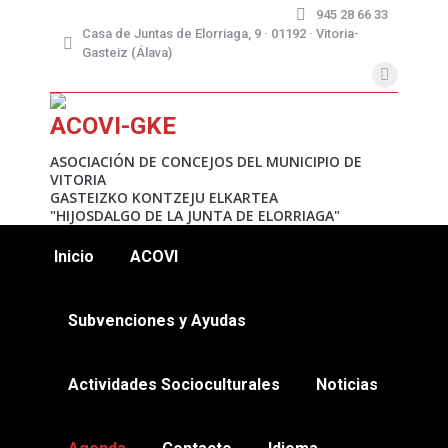
945 28 66 33
Casa de Juntas de Elorriaga, 9 · 01192 · Vitoria-
Gasteiz (Álava)
X
page
ACOVI-GKE
opens
in
ASOCIACIÓN DE CONCEJOS DEL MUNICIPIO DE
VITORIA
new
GASTEIZKO KONTZEJU ELKARTEA
window
"HIJOSDALGO DE LA JUNTA DE ELORRIAGA"
Inicio
ACOVI
Subvenciones y Ayudas
Actividades Socioculturales
Noticias