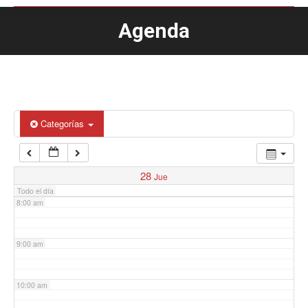
Agenda
Estás aquí:
4:00 am
5:00 am
6:00 am
Categorías
7:00 am
28
Jue
Todo el día
8:00 am
9:00 am
10:00 am