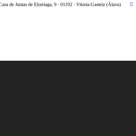
Casa de Juntas de Elorriaga, 9 · 01192 · Vitoria-Gasteiz (Álava)
X
pa
op
in
n
w