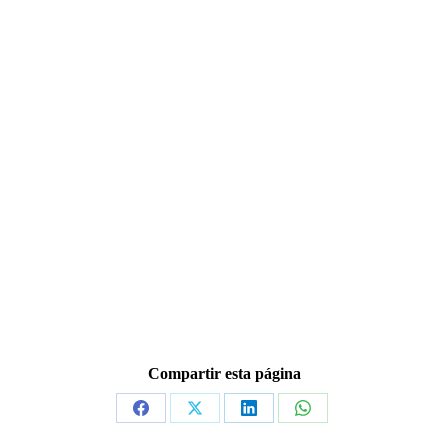
Compartir esta página
Share
Share
Share
Share