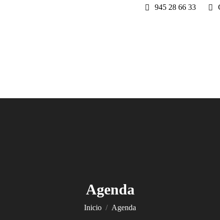
945 28 66 33
Agenda
Estás aquí:
Inicio
Agenda