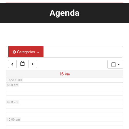
Agenda
Estás aquí:
4:00 am
5:00 am
6:00 am
Categorías
7:00 am
16
Vie
Todo el día
8:00 am
9:00 am
10:00 am