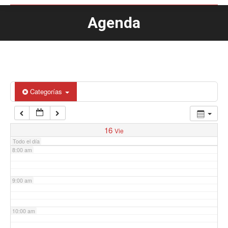
Agenda
Estás aquí:
4:00 am
5:00 am
6:00 am
Categorías
7:00 am
16
Vie
Todo el día
8:00 am
9:00 am
10:00 am