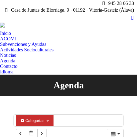
945 28 66 33
Casa de Juntas de Elorriaga, 9 · 01192 · Vitoria-Gasteiz (Álava)
X
pa
Inicio
op
ACOVI
in
Subvenciones y Ayudas
n
Actividades Socioculturales
w
Noticias
Agenda
Contacto
Idioma
Agenda
Estás aquí:
Categorías