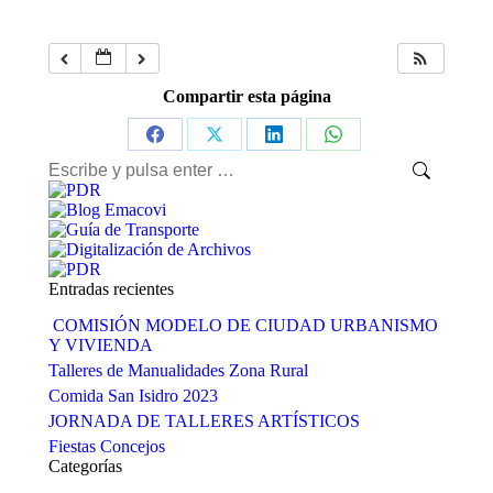
Compartir esta página
Share
Share
Share
Share
Buscar:
on
on
on
on
Facebook
X
LinkedIn
WhatsApp
Entradas recientes
COMISIÓN MODELO DE CIUDAD URBANISMO
Y VIVIENDA
Talleres de Manualidades Zona Rural
Comida San Isidro 2023
JORNADA DE TALLERES ARTÍSTICOS
Fiestas Concejos
Categorías