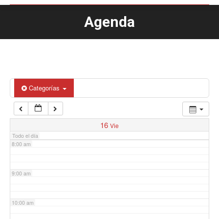
Agenda
Estás aquí:
4:00 am
5:00 am
6:00 am
Categorías
7:00 am
16
Vie
Todo el día
8:00 am
9:00 am
10:00 am