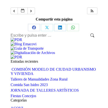
Compartir esta página
Share
Share
Share
Share
Buscar:
on
on
on
on
Facebook
X
LinkedIn
WhatsApp
Entradas recientes
COMISIÓN MODELO DE CIUDAD URBANISMO
Y VIVIENDA
Talleres de Manualidades Zona Rural
Comida San Isidro 2023
JORNADA DE TALLERES ARTÍSTICOS
Fiestas Concejos
Categorías