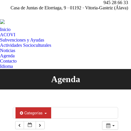
945 28 66 33
Casa de Juntas de Elorriaga, 9 · 01192 · Vitoria-Gasteiz (Álava)
X
pa
Inicio
op
ACOVI
in
Subvenciones y Ayudas
n
Actividades Socioculturales
w
Noticias
Agenda
Contacto
Idioma
Agenda
Estás aquí:
Categorías