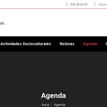
945 28 66 33
Casa d
RIA
Actividades Socioculturales
Noticias
Agenda
Agenda
Estás aquí:
Inicio
Agenda