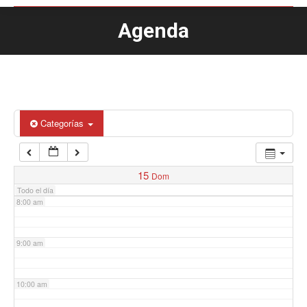
Agenda
Estás aquí:
4:00 am
5:00 am
6:00 am
Categorías
7:00 am
15
Dom
Todo el día
8:00 am
9:00 am
10:00 am