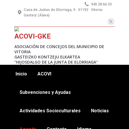
945 28 66 33
Casa de Juntas de Elorriaga, 9 · 01192 · Vitoria-
Gasteiz (Álava)
X
page
ACOVI-GKE
opens
in
ASOCIACIÓN DE CONCEJOS DEL MUNICIPIO DE
VITORIA
new
GASTEIZKO KONTZEJU ELKARTEA
window
"HIJOSDALGO DE LA JUNTA DE ELORRIAGA"
Inicio
ACOVI
Subvenciones y Ayudas
Actividades Socioculturales
Noticias