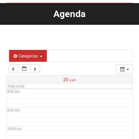
Agenda
Estás aquí:
4:00 am
5:00 am
6:00 am
Categorías
7:00 am
20
Lun
Todo el día
8:00 am
9:00 am
10:00 am