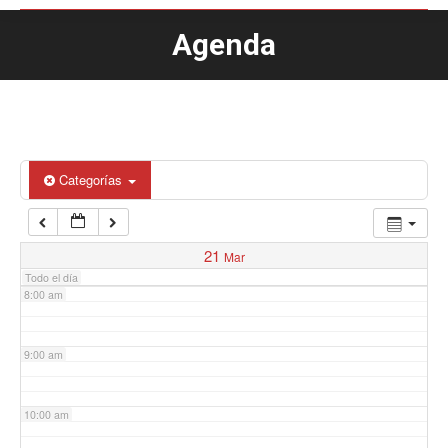
Agenda
Estás aquí:
4:00 am
5:00 am
6:00 am
Categorías
7:00 am
21
Mar
Todo el día
8:00 am
9:00 am
10:00 am