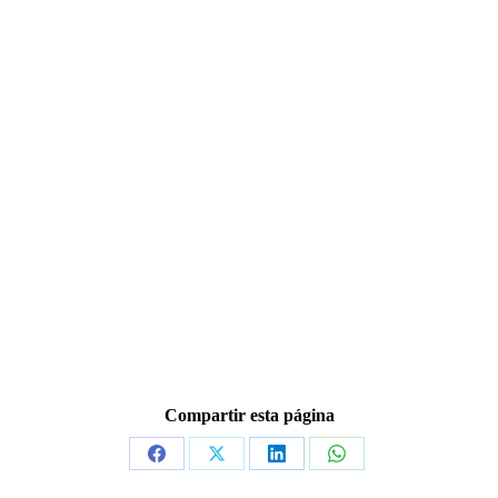
Compartir esta página
Share
Share
Share
Share