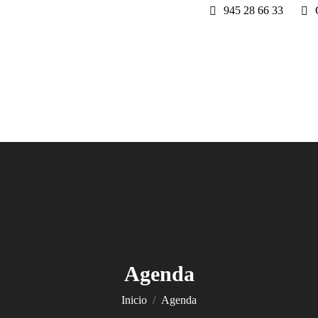
945 28 66 33
Agenda
Estás aquí:
Inicio
Agenda