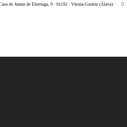
Casa de Juntas de Elorriaga, 9 · 01192 · Vitoria-Gasteiz (Álava)
X
pa
op
in
n
w