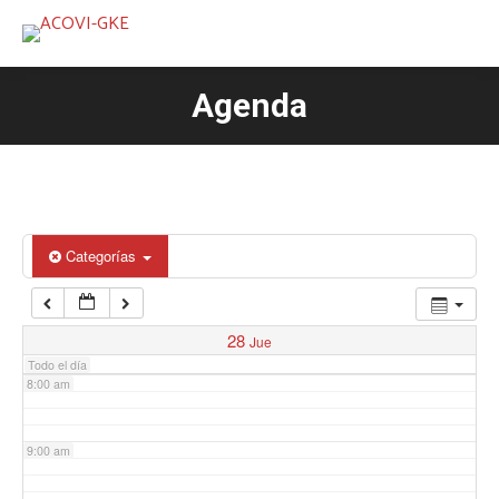
3:00 am
Agenda
Estás aquí:
4:00 am
5:00 am
6:00 am
Categorías
7:00 am
28
Jue
Todo el día
8:00 am
9:00 am