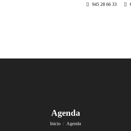
945 28 66 33
Agenda
Estás aquí:
Inicio
Agenda