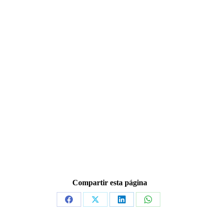
Compartir esta página
Share
Share
Share
Share