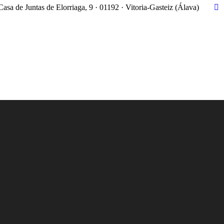
Casa de Juntas de Elorriaga, 9 · 01192 · Vitoria-Gasteiz (Álava)
X
pa
op
in
n
w