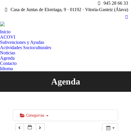
945 28 66 33
Casa de Juntas de Elorriaga, 9 · 01192 · Vitoria-Gasteiz (Álava)
X
pa
Inicio
op
ACOVI
in
Subvenciones y Ayudas
n
Actividades Socioculturales
w
Noticias
Agenda
Contacto
Idioma
Agenda
Estás aquí:
Categorías