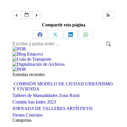
Compartir esta página
Share
Share
Share
Share
Buscar:
on
on
on
on
Facebook
X
LinkedIn
WhatsApp
Entradas recientes
COMISIÓN MODELO DE CIUDAD URBANISMO
Y VIVIENDA
Talleres de Manualidades Zona Rural
Comida San Isidro 2023
JORNADA DE TALLERES ARTÍSTICOS
Fiestas Concejos
Categorías