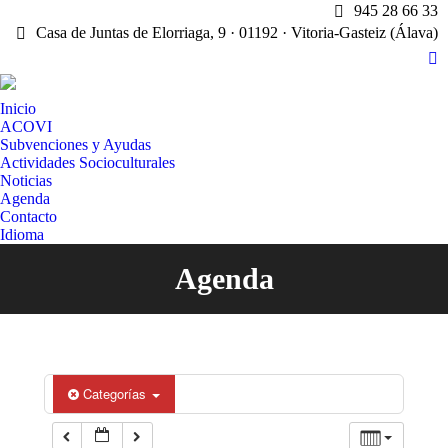
945 28 66 33
Casa de Juntas de Elorriaga, 9 · 01192 · Vitoria-Gasteiz (Álava)
X
pa
Inicio
op
ACOVI
in
Subvenciones y Ayudas
n
Actividades Socioculturales
w
Noticias
Agenda
Contacto
Idioma
Agenda
Estás aquí:
Categorías