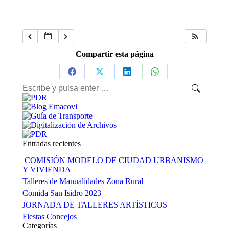
Compartir esta página
Share
Share
Share
Share
Buscar:
on
on
on
on
Facebook
X
LinkedIn
WhatsApp
Entradas recientes
COMISIÓN MODELO DE CIUDAD URBANISMO
Y VIVIENDA
Talleres de Manualidades Zona Rural
Comida San Isidro 2023
JORNADA DE TALLERES ARTÍSTICOS
Fiestas Concejos
Categorías