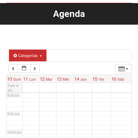
3:00 am
Agenda
Estás aquí:
4:00 am
5:00 am
Categorías
6:00 am
7:00 am
10
11
12
13
14
15
16
Dom
Lun
Mar
Mié
Jue
Vie
Sáb
Todo el
día
8:00 am
9:00 am
10:00 am