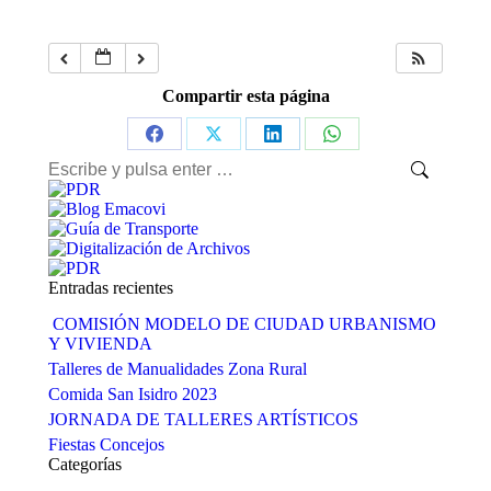
Compartir esta página
Share
Share
Share
Share
Buscar:
on
on
on
on
Facebook
X
LinkedIn
WhatsApp
Entradas recientes
COMISIÓN MODELO DE CIUDAD URBANISMO
Y VIVIENDA
Talleres de Manualidades Zona Rural
Comida San Isidro 2023
JORNADA DE TALLERES ARTÍSTICOS
Fiestas Concejos
Categorías