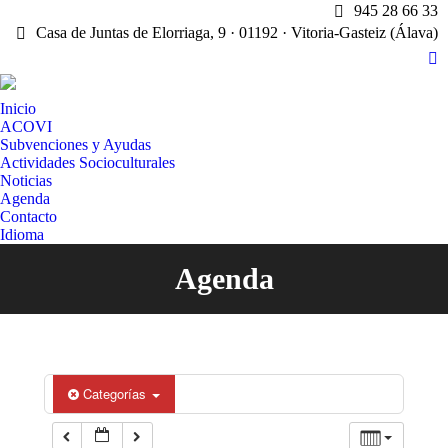
945 28 66 33
Casa de Juntas de Elorriaga, 9 · 01192 · Vitoria-Gasteiz (Álava)
X
pa
Inicio
op
ACOVI
in
Subvenciones y Ayudas
n
Actividades Socioculturales
w
Noticias
Agenda
Contacto
Idioma
Agenda
Estás aquí:
Categorías