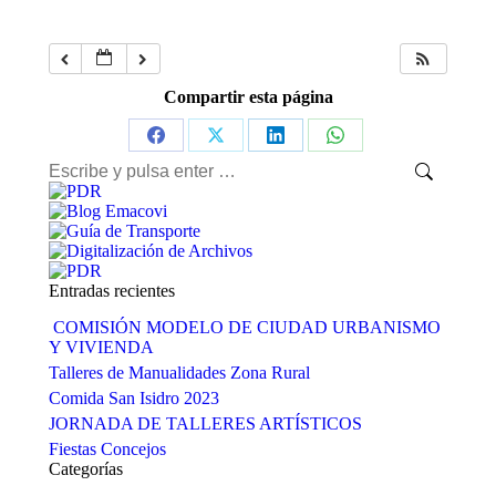
Compartir esta página
Share
Share
Share
Share
Buscar:
on
on
on
on
Facebook
X
LinkedIn
WhatsApp
Entradas recientes
COMISIÓN MODELO DE CIUDAD URBANISMO
Y VIVIENDA
Talleres de Manualidades Zona Rural
Comida San Isidro 2023
JORNADA DE TALLERES ARTÍSTICOS
Fiestas Concejos
Categorías