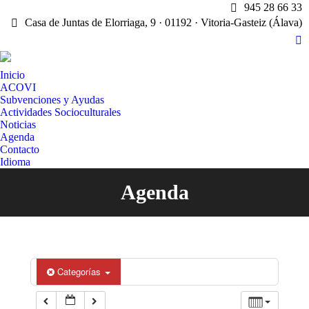
945 28 66 33
Casa de Juntas de Elorriaga, 9 · 01192 · Vitoria-Gasteiz (Álava)
X
pa
Inicio
op
ACOVI
in
Subvenciones y Ayudas
n
Actividades Socioculturales
w
Noticias
Agenda
Contacto
Idioma
Agenda
Estás aquí:
Categorías