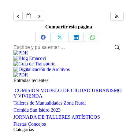
Compartir esta página
Share
Share
Share
Share
Buscar:
on
on
on
on
Facebook
X
LinkedIn
WhatsApp
Entradas recientes
COMISIÓN MODELO DE CIUDAD URBANISMO
Y VIVIENDA
Talleres de Manualidades Zona Rural
Comida San Isidro 2023
JORNADA DE TALLERES ARTÍSTICOS
Fiestas Concejos
Categorías