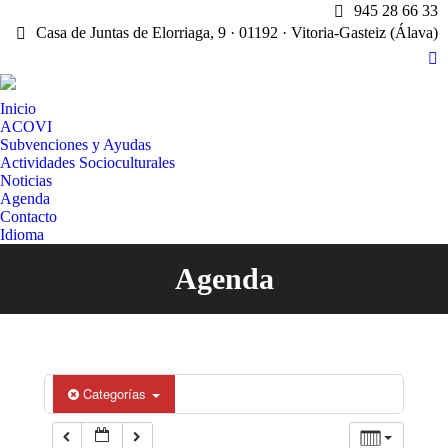
945 28 66 33
Casa de Juntas de Elorriaga, 9 · 01192 · Vitoria-Gasteiz (Álava)
X
pa
Inicio
op
ACOVI
in
Subvenciones y Ayudas
n
Actividades Socioculturales
w
Noticias
Agenda
Contacto
Idioma
Agenda
Estás aquí:
Categorías