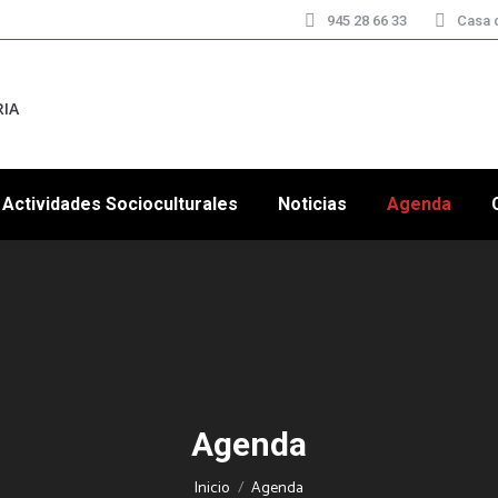
945 28 66 33
Casa d
RIA
Actividades Socioculturales
Noticias
Agenda
Agenda
Estás aquí:
Inicio
Agenda