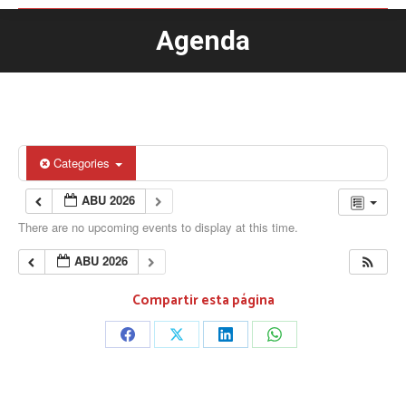
Agenda
You are here:
Categories
ABU 2026
There are no upcoming events to display at this time.
ABU 2026
Compartir esta página
Share
Share
Share
Share
on
on
on
on
Facebook
X
LinkedIn
WhatsApp