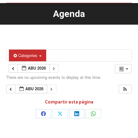
Agenda
You are here:
Categories
ABU 2026
There are no upcoming events to display at this time.
ABU 2026
Compartir esta página
Share
Share
Share
Share
on
on
on
on
Facebook
X
LinkedIn
WhatsApp