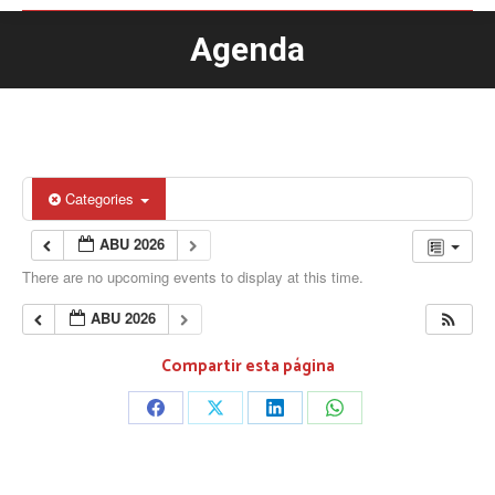
Agenda
You are here:
Categories
ABU 2026
There are no upcoming events to display at this time.
ABU 2026
Compartir esta página
Share
Share
Share
Share
on
on
on
on
Facebook
X
LinkedIn
WhatsApp